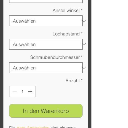
Anstellwinkel
*
Lochabstand
*
Schraubendurchmesser
*
Anzahl
*
In den Warenkorb
Die
Aero-Armschalen
sind ein ganz