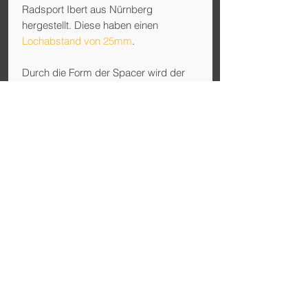
Radsport Ibert
aus Nürnberg
hergestellt. Diese haben einen
Lochabstand von 25mm
.
Durch die Form der Spacer wird der
Armabstand verringert oder
vergrößert, was die Armposition positiv
verändern kann. Die 10° Adapter
erhöht das Ende der Extensions um
ca.
6-7cm
, der 15° Adapter um
weitere
ca. 3cm
. Das Material ist Aluminium
7075 (schwarz eloxiert).
Der Preis für ein Paar inkl.
Edelstahlschrauben ist 89 Euro. Bitte
schreibt uns dazu eine Email.
Technische Daten